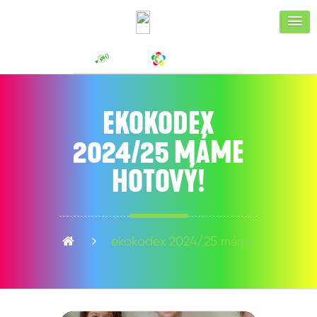
EKOKODEX
2024/25 MÁME
HOTOVÝ!
ekokodex 2024/25 máme hotový!